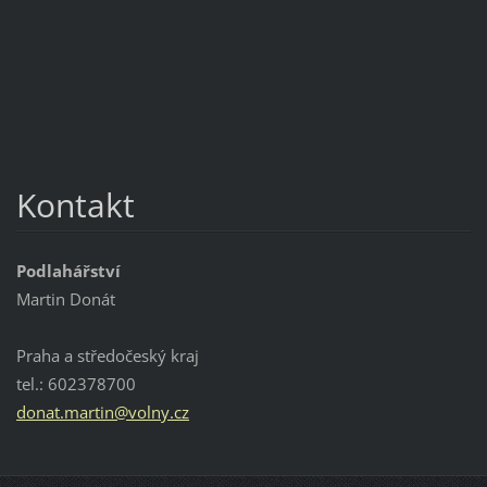
Kontakt
Podlahářství
Martin Donát
Praha a středočeský kraj
tel.: 602378700
donat.ma
rtin@vol
ny.cz